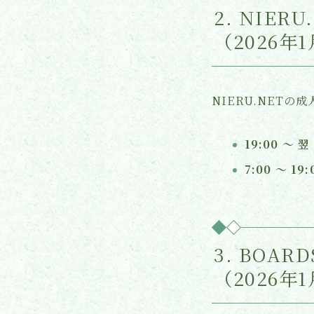
2. NIE
（2026年
NIERU.NET
19:00 〜 翌 
7:00 〜 19:
3. BOA
（2026年