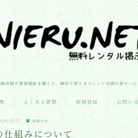
お知らせ
機能・特徴
動画投稿や管理機能を備えた、無料で使えるスレッド式掲示板サービ
よくある質問
徴
よくある質問
新規登録
お問い
新規登録
026.05.25
お知らせ
の仕組みについて
お問い合わせ