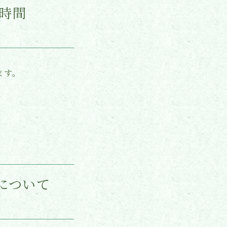
示時間
ます。
示について