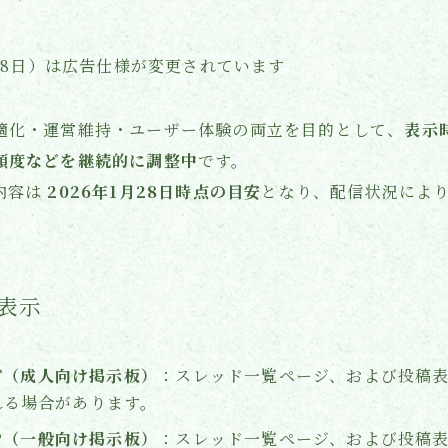
メディア掲載
月28日）は広告仕様が変更されています
適化・運営維持・ユーザー体験の両立を目的として、
表示
頻度などを継続的に調整中
です。
内容は
2026年1月28日時点の目安
となり、配信状況によ
表示
NET（成人向け掲示板）
：スレッド一覧ページ、および投稿
れる場合があります。
.JP（一般向け掲示板）
：スレッド一覧ページ、および投稿