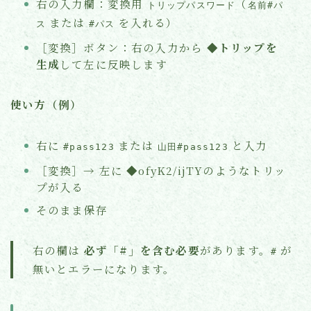
右の入力欄：変換用
（
トリップパスワード
名前#パ
または
を入れる）
ス
#パス
［変換］ボタン：右の入力から
◆トリップを
生成
して左に反映します
使い方（例）
右に
または
と入力
#pass123
山田#pass123
［変換］→ 左に ◆ofyK2/ijTYのようなトリッ
プが入る
そのまま保存
右の欄は
必ず「#」を含む必要
があります。
が
#
無いとエラーになります。