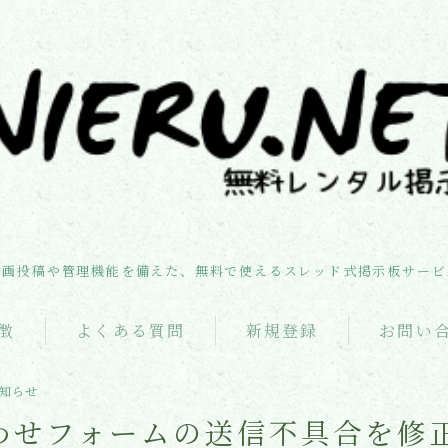
お知らせ
機能・特徴
動画投稿や管理機能を備えた、無料で使えるスレッド式掲示板サービ
よくある質問
徴
よくある質問
新規登録
お問い
新規登録
知らせ
わせフォームの送信不具合を修
お問い合わせ