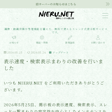
旧サーバーのお知らせはこちら
MENU
画像・動画投稿や管理機能を備えた、無料で使えるスレッド式掲示板サービス
です。
お知らせ
お知らせ
機能・特徴
新規登録
お問い合わせ
機能・特徴
2026.05.25
2026.05.26
アップデート
表示速度・検索表示まわりの改善を行いま
よくある質問
した
新規登録
いつも NIERU.NET をご利用いただきありがとうご
ざいます。
お問い合わせ
メディア掲載
2026年5月25日、掲示板の表示速度、検索表示、スレ
ッド一覧まわりの安定性を中心としたメンテナンスを