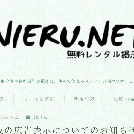
お知らせ
機能・特徴
動画投稿や管理機能を備えた、無料で使えるスレッド式掲示板サービ
よくある質問
徴
よくある質問
新規登録
お問い
新規登録
2026.05.25
お知らせ
板の広告表示についてのお知ら
お問い合わせ