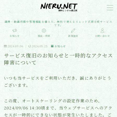
MENU
画像・動画投稿や管理機能を備えた、無料で使えるスレッド式掲示板サービス
です。
お知らせ
お知らせ
機能・特徴
新規登録
お問い合わせ
2024.09.06
2026.05.25
お知らせ
機能・特徴
サービス復旧のお知らせと一時的なアクセス
障害について
よくある質問
いつも当サービスをご利用いただき、誠にありがとう
新規登録
ございます。
お問い合わせ
この度、オートスケーリングの設定作業のため、
2024/09/06 14:30頃まで、当ウェブサービスへのアク
メディア掲載
セスが一時的にできない状態が発生いたしました。ご